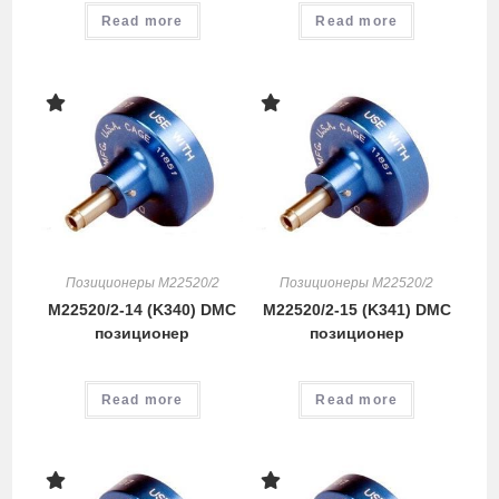
Read more
Read more
Позиционеры M22520/2
Позиционеры M22520/2
M22520/2-14 (K340) DMC
M22520/2-15 (K341) DMC
позиционер
позиционер
Read more
Read more