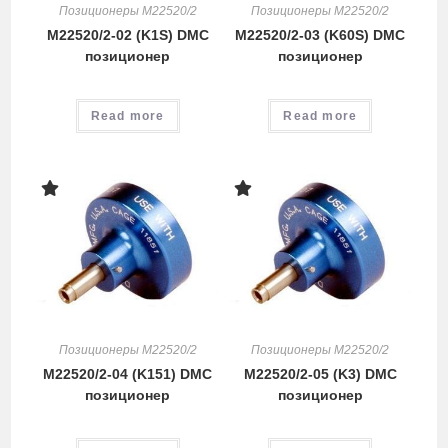
Позиционеры M22520/2
Позиционеры M22520/2
M22520/2-02 (K1S) DMC
M22520/2-03 (K60S) DMC
позиционер
позиционер
Read more
Read more
Позиционеры M22520/2
Позиционеры M22520/2
M22520/2-04 (K151) DMC
M22520/2-05 (K3) DMC
позиционер
позиционер