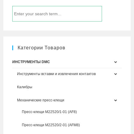
Категории Товаров
ИНСТРУМЕНТЫ DMC
Инструменты вставки и извлечения контактов
Калибры
Механические пресс-клещи
Пресс-клещи M22520/1-01 (AF8)
Пресс-клещи M22520/2-01 (AFM8)