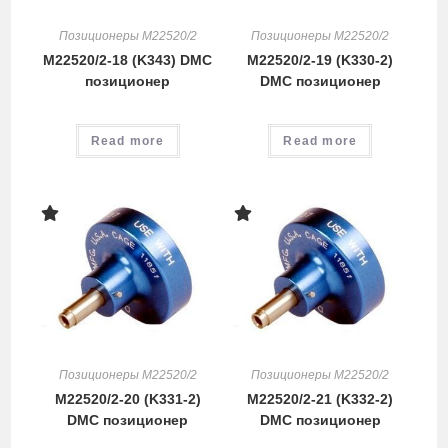
Позиционеры M22520/2
Позиционеры M22520/2
M22520/2-18 (K343) DMC
M22520/2-19 (K330-2)
позиционер
DMC позиционер
Read more
Read more
Позиционеры M22520/2
Позиционеры M22520/2
M22520/2-20 (K331-2)
M22520/2-21 (K332-2)
DMC позиционер
DMC позиционер