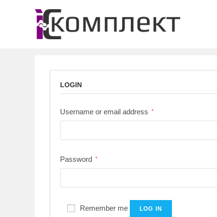
Перейти
к
содержимому
LOGIN
Username or email address
*
Password
*
Remember me
LOG IN