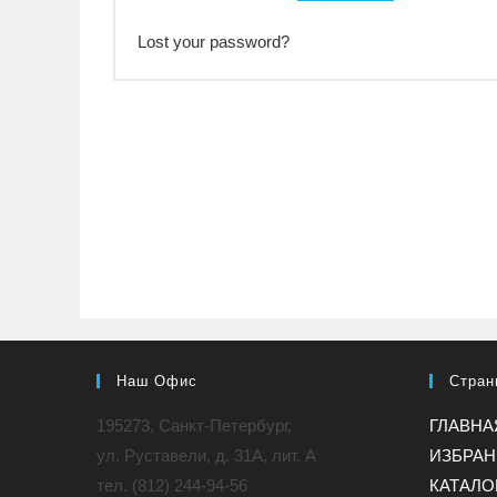
Lost your password?
Наш Офис
Стран
195273, Санкт-Петербург,
ГЛАВНА
ул. Руставели, д. 31A, лит. А
ИЗБРА
тел. (812) 244-94-56
КАТАЛО