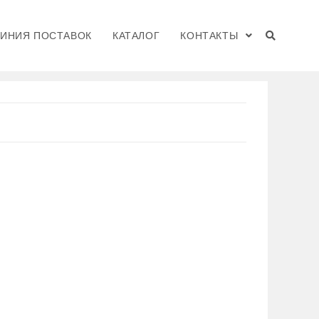
ЛИНИЯ ПОСТАВОК
КАТАЛОГ
КОНТАКТЫ
ты DMC
>
Силовые прессы для гильз
>
Пресс HD36 3.6 тонн