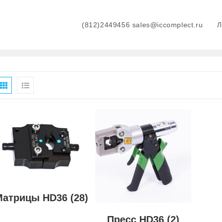
(812)2449456 sales@iccomplect.ru
>
Products
>
Инструмен
Матрицы HD36
(28)
Пресс HD36
(2)