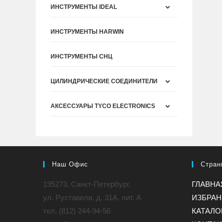
ИНСТРУМЕНТЫ IDEAL
ИНСТРУМЕНТЫ HARWIN
ИНСТРУМЕНТЫ СНЦ
ЦИЛИНДРИЧЕСКИЕ СОЕДИНИТЕЛИ
АКСЕССУАРЫ TYCO ELECTRONICS
Наш Офис
Стран
195273, Санкт-Петербург,
ГЛАВНА
ул. Руставели, д. 31A, лит. А
ИЗБРА
тел. (812) 244-94-56
КАТАЛО