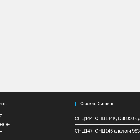
ицы
Свежие Записи
Я
СНЦ144, СНЦ144К, D38999 с
ННОЕ
СНЦ147, СНЦ146 аналоги 983
Г