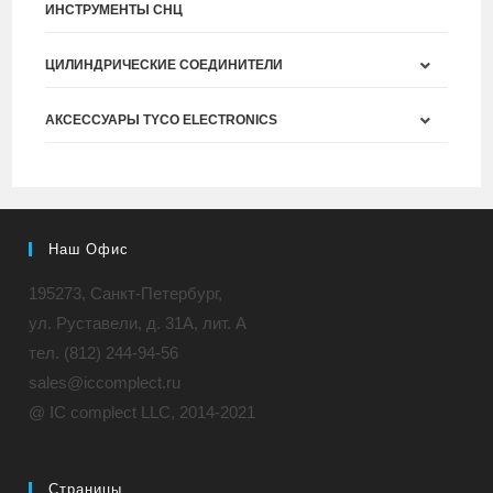
ИНСТРУМЕНТЫ СНЦ
ЦИЛИНДРИЧЕСКИЕ СОЕДИНИТЕЛИ
АКСЕССУАРЫ TYCO ELECTRONICS
Наш Офис
195273, Санкт-Петербург,
ул. Руставели, д. 31A, лит. А
тел. (812) 244-94-56
sales@iccomplect.ru
@ IC complect LLC, 2014-2021
Страницы