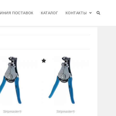
ЛИНИЯ ПОСТАВОК
КАТАЛОГ
КОНТАКТЫ
s
>
Инструменты IDEAL
>
МСИ Stripmaster®
>
Stripmaster®
Stripmaster®
Stripmaster®