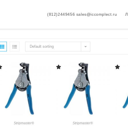
(812)2449456 sales@iccomplect.ru
>
Product
Default sorting
Stripmaster®
Stripmaster®