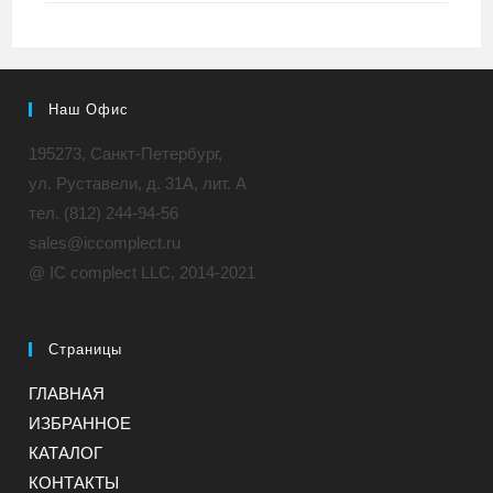
Наш Офис
195273, Санкт-Петербург,
ул. Руставели, д. 31A, лит. А
тел. (812) 244-94-56
sales@iccomplect.ru
@ IC complect LLC, 2014-2021
Страницы
ГЛАВНАЯ
ИЗБРАННОЕ
КАТАЛОГ
КОНТАКТЫ