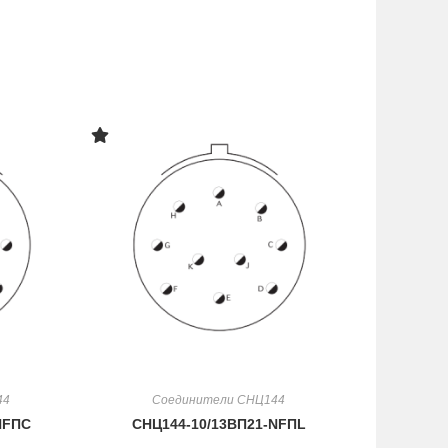
44
Соединители СНЦ144
NFПC
СНЦ144-10/13ВП21-NFПL