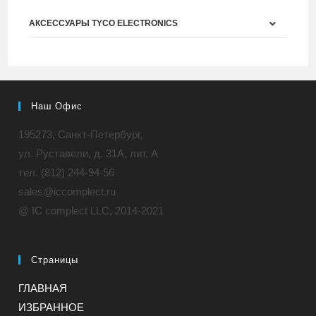
АКСЕССУАРЫ TYCO ELECTRONICS
Наш Офис
195273, Санкт-Петербург,
ул. Руставели, д. 31A, лит. А
тел. (812) 244-94-56
sales@iccomplect.ru
@ IC complect LLC, 2014-2021
Страницы
ГЛАВНАЯ
ИЗБРАННОЕ