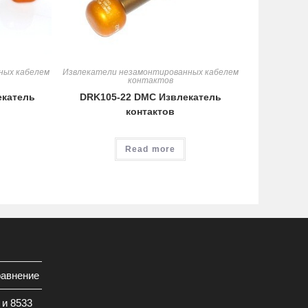
ных кабелем
Извлекатели незамонтированных кабелем
контактов
екатель
DRK105-22 DMC Извлекатель
контактов
Read more
равнение
 и 8533