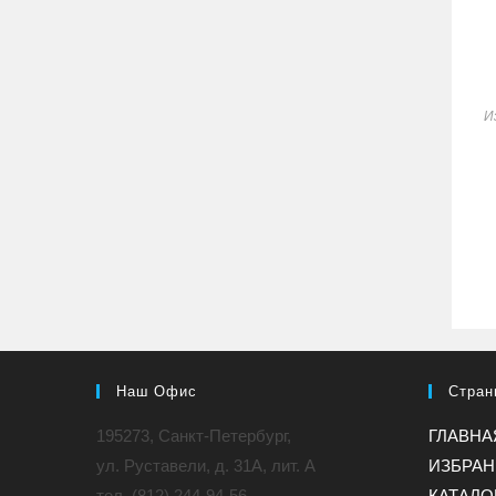
И
Наш Офис
Стран
195273, Санкт-Петербург,
ГЛАВНА
ул. Руставели, д. 31A, лит. А
ИЗБРА
тел. (812) 244-94-56
КАТАЛО