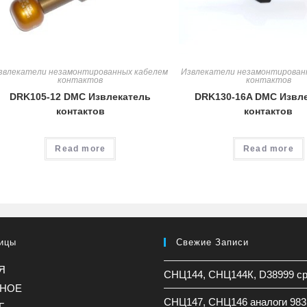
звлекатели незамонтированных кабелем
Извлекатели незамонтирован
контактов
контактов
DRK105-12 DMC Извлекатель
DRK130-16A DMC Извл
контактов
контактов
Read more
Read more
ицы
Свежие Записи
Я
СНЦ144, СНЦ144К, D38999 с
ННОЕ
СНЦ147, СНЦ146 аналоги 983
Г