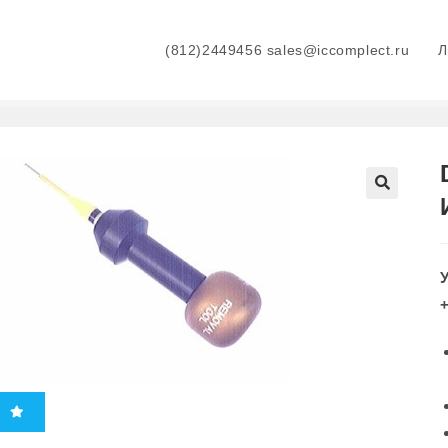
(812)2449456 sales@iccomplect.ru
+