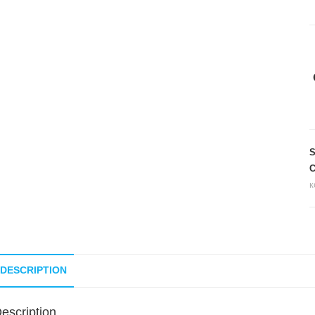
C
к
DESCRIPTION
escription