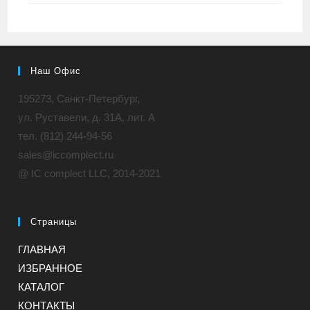
Наш Офис
195273, Санкт-Петербург,
ул. Руставели, д. 31A, лит. А
тел. (812) 244-94-56
sales@iccomplect.ru
@ IC complect LLC, 2014-2021
Страницы
ГЛАВНАЯ
ИЗБРАННОЕ
КАТАЛОГ
КОНТАКТЫ