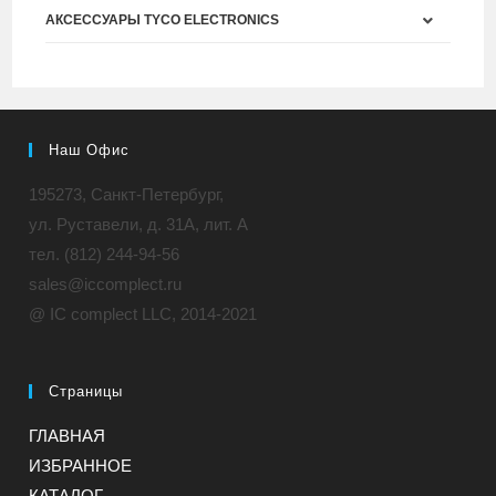
АКСЕССУАРЫ TYCO ELECTRONICS
Наш Офис
195273, Санкт-Петербург,
ул. Руставели, д. 31A, лит. А
тел. (812) 244-94-56
sales@iccomplect.ru
@ IC complect LLC, 2014-2021
Страницы
ГЛАВНАЯ
ИЗБРАННОЕ
КАТАЛОГ