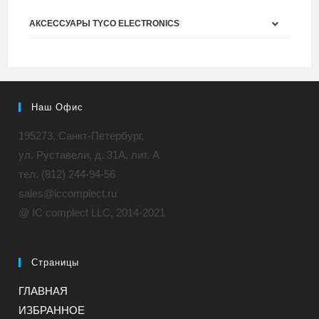
АКСЕССУАРЫ TYCO ELECTRONICS
Наш Офис
195273, Санкт-Петербург,
ул. Руставели, д. 31A, лит. А
тел. (812) 244-94-56
sales@iccomplect.ru
@ IC complect LLC, 2014-2021
Страницы
ГЛАВНАЯ
ИЗБРАННОЕ