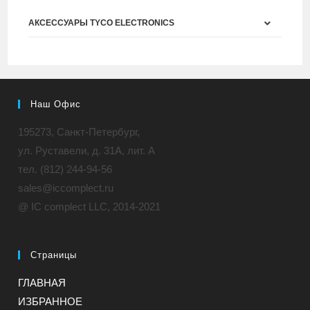
АКСЕССУАРЫ TYCO ELECTRONICS
Наш Офис
195273, Санкт-Петербург,
ул. Руставели, д. 31A, лит. А
тел. (812) 244-94-56
sales@iccomplect.ru
@ IC complect LLC, 2014-2021
Страницы
ГЛАВНАЯ
ИЗБРАННОЕ