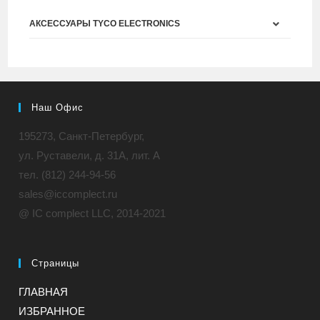
АКСЕССУАРЫ TYCO ELECTRONICS
Наш Офис
195273, Санкт-Петербург,
ул. Руставели, д. 31A, лит. А
тел. (812) 244-94-56
sales@iccomplect.ru
@ IC complect LLC, 2014-2021
Страницы
ГЛАВНАЯ
ИЗБРАННОЕ