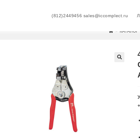
(812)2449456 sales@iccomplect.ru
>
КАТАЛОГ
+