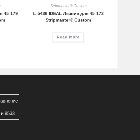
m
Stripmaster® Custom
я 45-179
L-5436 IDEAL Лезвие для 45-172
tom
Stripmaster® Custom
Read more
равнение
 и 8533