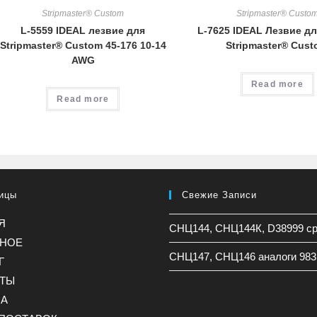
Stripmaster® Custom
Stripmaster® Custo
L-5559 IDEAL лезвие для
L-7625 IDEAL Лезвие дл
Stripmaster® Custom 45-176 10-14
Stripmaster® Cus
AWG
Read more
Read more
ицы
Свежие Записи
Я
СНЦ144, СНЦ144К, D38999 с
ННОЕ
СНЦ147, СНЦ146 аналоги 983
Г
КТЫ
НА