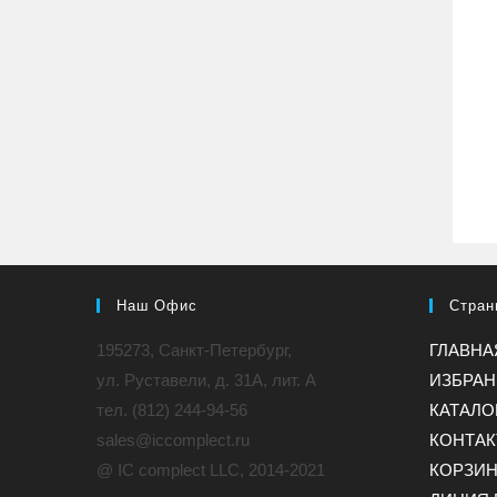
Наш Офис
Стран
195273, Санкт-Петербург,
ГЛАВНА
ул. Руставели, д. 31A, лит. А
ИЗБРА
тел. (812) 244-94-56
КАТАЛО
sales@iccomplect.ru
КОНТА
@ IC complect LLC, 2014-2021
КОРЗИ