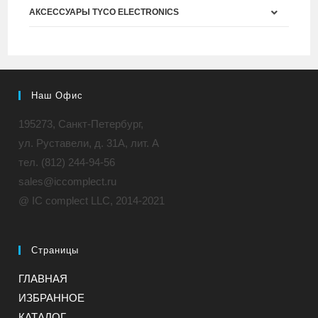
АКСЕССУАРЫ TYCO ELECTRONICS
Наш Офис
195273, Санкт-Петербург,
ул. Руставели, д. 31A, лит. А
тел. (812) 244-94-56
sales@iccomplect.ru
@ IC complect LLC, 2014-2021
Страницы
ГЛАВНАЯ
ИЗБРАННОЕ
КАТАЛОГ