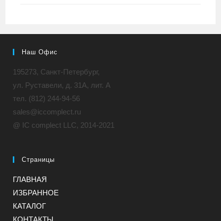
Наш Офис
195273, Санкт-Петербург,
ул. Руставели, д. 31A, лит. А
тел. (812) 244-94-56
sales@iccomplect.ru
@ IC complect LLC, 2014-2021
Страницы
ГЛАВНАЯ
ИЗБРАННОЕ
КАТАЛОГ
КОНТАКТЫ