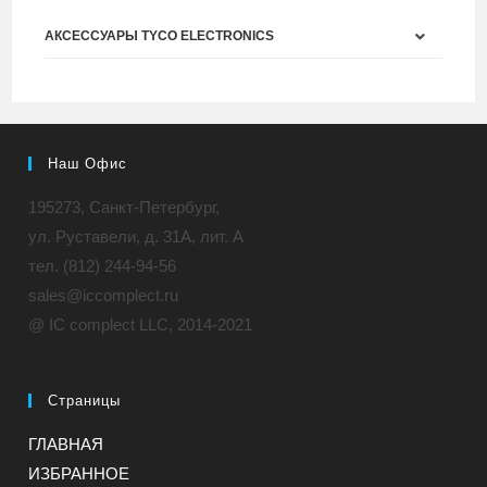
АКСЕССУАРЫ TYCO ELECTRONICS
Наш Офис
195273, Санкт-Петербург,
ул. Руставели, д. 31A, лит. А
тел. (812) 244-94-56
sales@iccomplect.ru
@ IC complect LLC, 2014-2021
Страницы
ГЛАВНАЯ
ИЗБРАННОЕ