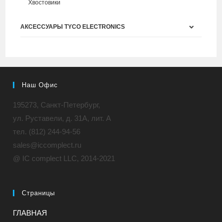
Хвостовики
АКСЕССУАРЫ TYCO ELECTRONICS
Наш Офис
195273, Санкт-Петербург,
ул. Руставели, д. 31A, лит. А
тел. (812) 244-94-56
sales@iccomplect.ru
@ IC complect LLC, 2014-2021
Страницы
ГЛАВНАЯ