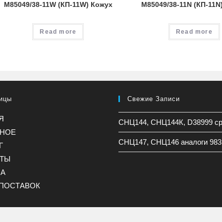
M85049/38-11W (КП-11W) Кожух
M85049/38-11N (КП-11N
Read more
Read more
ицы
Свежие Записи
Я
СНЦ144, СНЦ144К, D38999 с
ННОЕ
СНЦ147, СНЦ146 аналоги 983
Г
КТЫ
НА
ПОСТАВОК