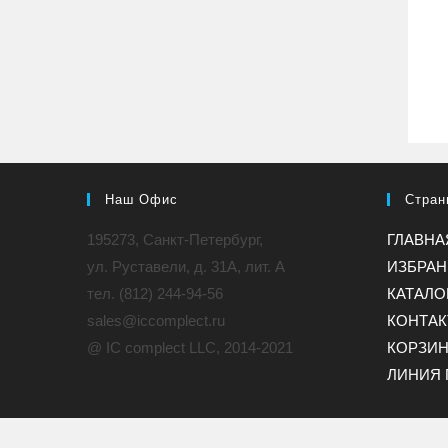
Наш Офис
Стран
195273, Санкт-Петербург,
ГЛАВНА
ул. Руставели, д. 31A, лит. А
ИЗБРА
тел. (812) 244-94-56
КАТАЛО
sales@iccomplect.ru
КОНТА
@ IC complect LLC, 2014-2021
КОРЗИ
ЛИНИЯ 