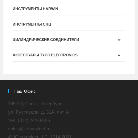
ИНСТРУМЕНТЫ HARWIN
ИНСТРУМЕНТЫ СНЦ
ЦИЛИНДРИЧЕСКИЕ СОЕДИНИТЕЛИ
АКСЕССУАРЫ TYCO ELECTRONICS
Наш Офис
195273, Санкт-Петербург,
ул. Руставели, д. 31A, лит. А
тел. (812) 244-94-56
sales@iccomplect.ru
@ IC complect LLC, 2014-2021