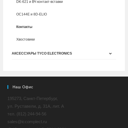
DK-621 и ВЧ контакт-вставки
ОС144Е и 8D-ELIO
Контакты
Хвостовики
АКСЕССУАРЫ TYCO ELECTRONICS
Наш Офис
195273, Санкт-Петербург,
ул. Руставели, д. 31A, лит. А
тел. (812) 244-94-56
sales@iccomplect.ru