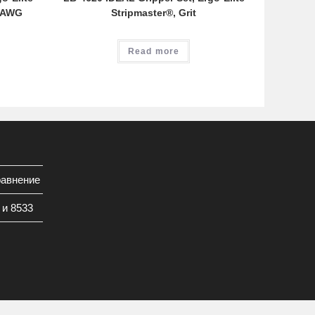
6 AWG
Stripmaster®, Grit
Read more
равнение
 и 8533