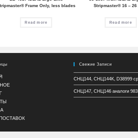
tripmaster® Frame Only, less blades
Stripmaster® 16 – 2
Read more
Read more
ицы
Свежие Записи
Я
СНЦ144, СНЦ144К, D38999 с
ННОЕ
СНЦ147, СНЦ146 аналоги 983
Г
КТЫ
НА
ПОСТАВОК