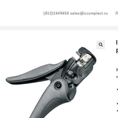
(812)2449456 sales@iccomplect.ru
+