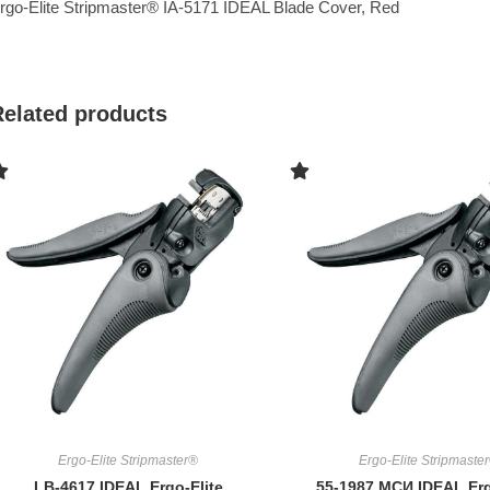
rgo-Elite Stripmaster® IA-5171 IDEAL Blade Cover, Red
Related products
Ergo-Elite Stripmaster®
Ergo-Elite Stripmaste
LB-4617 IDEAL Ergo-Elite
55-1987 МСИ IDEAL Erg