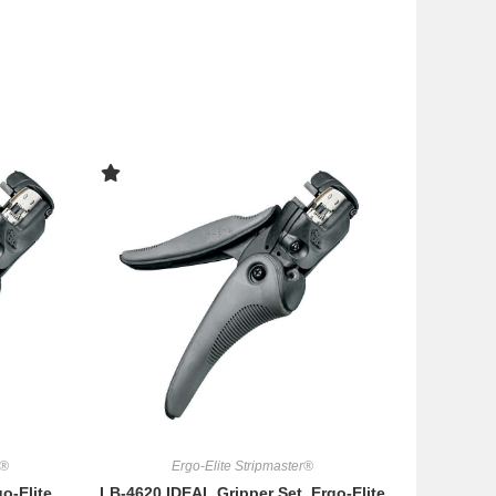
r®
Ergo-Elite Stripmaster®
o-Elite
LB-4620 IDEAL Gripper Set, Ergo-Elite