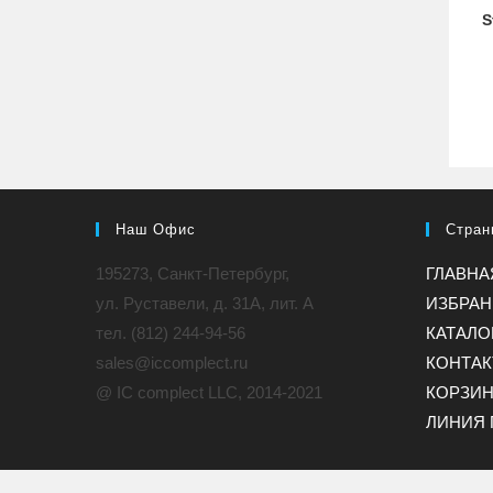
S
Наш Офис
Стран
195273, Санкт-Петербург,
ГЛАВНА
ул. Руставели, д. 31A, лит. А
ИЗБРА
тел. (812) 244-94-56
КАТАЛО
sales@iccomplect.ru
КОНТА
@ IC complect LLC, 2014-2021
КОРЗИ
ЛИНИЯ 