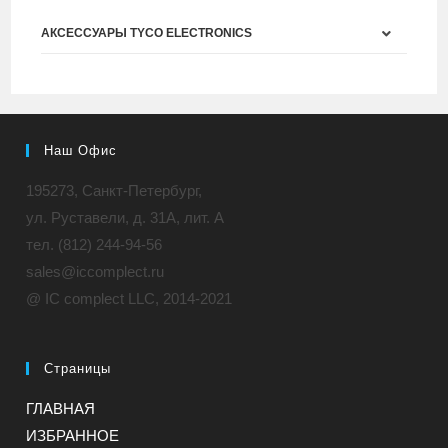
АКСЕССУАРЫ TYCO ELECTRONICS
Наш Офис
195273, Санкт-Петербург,
ул. Руставели, д. 31A, лит. А
тел. (812) 244-94-56
sales@iccomplect.ru
@ IC complect LLC, 2014-2021
Страницы
ГЛАВНАЯ
ИЗБРАННОЕ