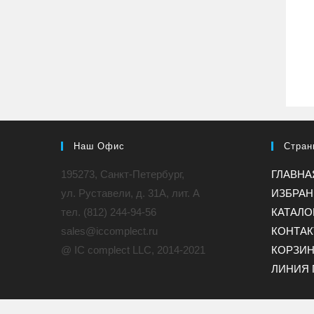
Наш Офис
Стран
195273, Санкт-Петербург,
ГЛАВНА
ул. Руставели, д. 31A, лит. А
ИЗБРА
тел. (812) 244-94-56
КАТАЛО
sales@iccomplect.ru
КОНТА
@ IC complect LLC, 2014-2021
КОРЗИ
ЛИНИЯ 