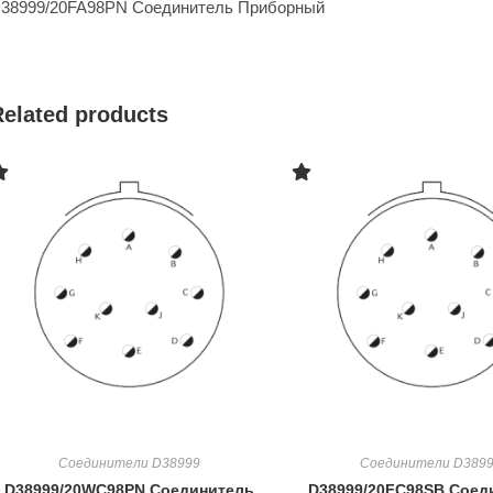
38999/20FA98PN Соединитель Приборный
Related products
Соединители D38999
Соединители D389
D38999/20WC98PN Соединитель
D38999/20FC98SB Соед