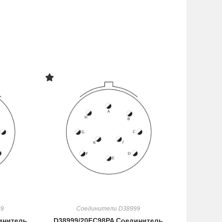
99
Соединители D38999
инитель
D38999/20FC98PA Соединитель