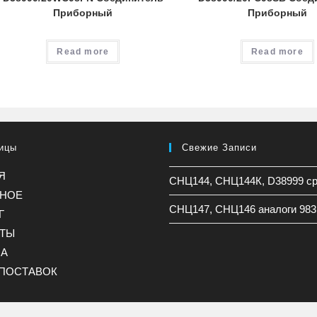
Приборный
Приборный
Read more
Read more
ицы
Свежие Записи
Я
СНЦ144, СНЦ144К, D38999 с
ННОЕ
СНЦ147, СНЦ146 аналоги 983
Г
КТЫ
НА
ПОСТАВОК