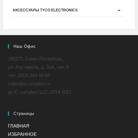
АКСЕССУАРЫ TYCO ELECTRONICS
Наш Офис
195273, Санкт-Петербург,
ул. Руставели, д. 31A, лит. А
тел. (812) 244-94-56
sales@iccomplect.ru
@ IC complect LLC, 2014-2021
Страницы
ГЛАВНАЯ
ИЗБРАННОЕ