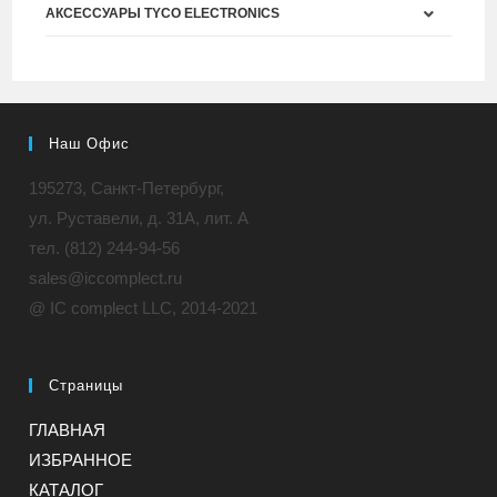
АКСЕССУАРЫ TYCO ELECTRONICS
Наш Офис
195273, Санкт-Петербург,
ул. Руставели, д. 31A, лит. А
тел. (812) 244-94-56
sales@iccomplect.ru
@ IC complect LLC, 2014-2021
Страницы
ГЛАВНАЯ
ИЗБРАННОЕ
КАТАЛОГ