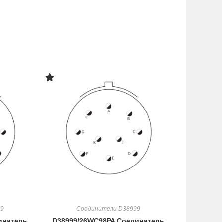
99
Соединители D38999
инитель
D38999/26WC98PA Соединитель