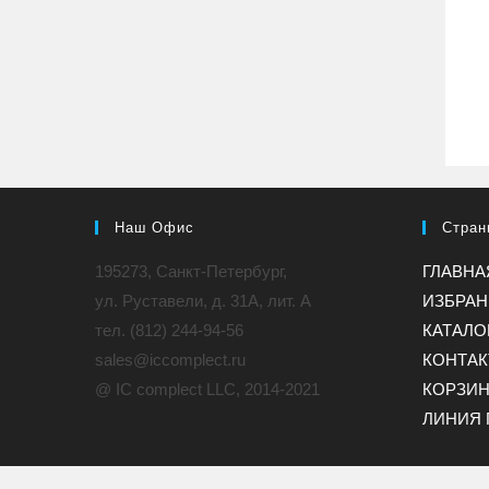
Наш Офис
Стран
195273, Санкт-Петербург,
ГЛАВНА
ул. Руставели, д. 31A, лит. А
ИЗБРА
тел. (812) 244-94-56
КАТАЛО
sales@iccomplect.ru
КОНТА
@ IC complect LLC, 2014-2021
КОРЗИ
ЛИНИЯ 