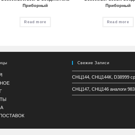
Приборный
Приборный
Read more
Read more
ицы
Свежие Записи
Я
СНЦ144, СНЦ144К, D38999 с
ННОЕ
СНЦ147, СНЦ146 аналоги 983
Г
КТЫ
НА
ПОСТАВОК