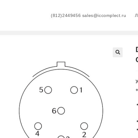
(812)2449456 sales@iccomplect.ru
+