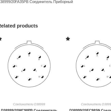
38999/20FA35PB Соединитель Приборный
Related products
Соединители D38999
Соединители D389
D38999/20WC98PB Соединитель
D38999/20FC98SN Соед