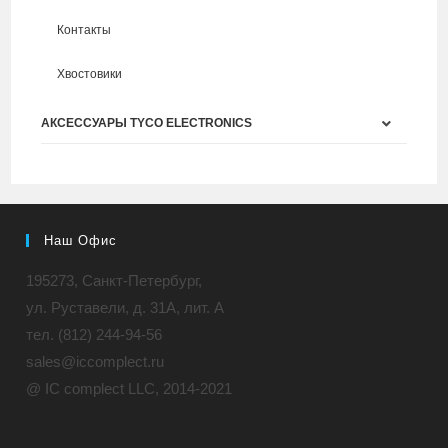
Контакты
Хвостовики
АКСЕССУАРЫ TYCO ELECTRONICS
Наш Офис
195273, Санкт-Петербург,
ул. Руставели, д. 31A, лит. А
тел. (812) 244-94-56
sales@iccomplect.ru
@ IC complect LLC, 2014-2021