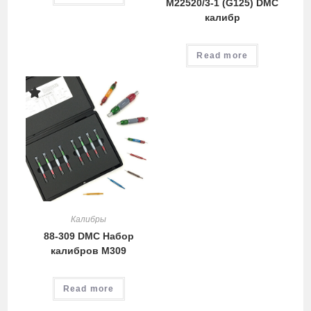
M22520/3-1 (G125) DMC
калибр
Read more
Калибры
88-309 DMC Набор
калибров M309
Read more