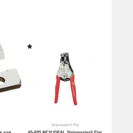
Stripmaster® Flat
е для
45-895 МСИ IDEAL Stripmaster® Flat