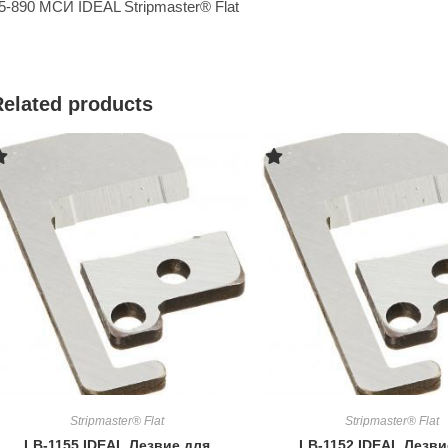
5-890 МСИ IDEAL Stripmaster® Flat
Related products
Stripmaster® Flat
Stripmaster® Flat
LB-1155 IDEAL Лезвие для
LB-1152 IDEAL Лезви