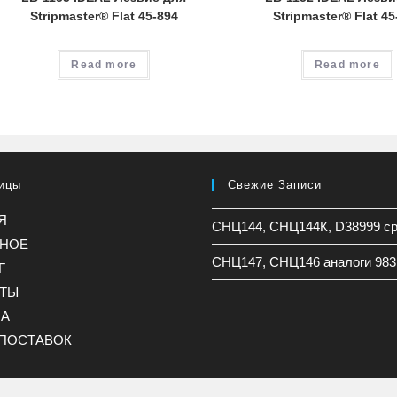
Stripmaster® Flat 45-894
Stripmaster® Flat 45
Read more
Read more
ицы
Свежие Записи
Я
СНЦ144, СНЦ144К, D38999 с
ННОЕ
СНЦ147, СНЦ146 аналоги 983
Г
КТЫ
НА
ПОСТАВОК