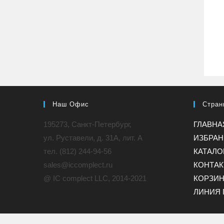
Наш Офис
Стран
195273, Санкт-Петербург,
ГЛАВНА
ул. Руставели, д. 31A, лит. А
ИЗБРА
тел. (812) 244-94-56
КАТАЛО
sales@iccomplect.ru
КОНТА
@ IC complect LLC, 2014-2021
КОРЗИ
ЛИНИЯ 