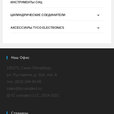
ИНСТРУМЕНТЫ СНЦ
ЦИЛИНДРИЧЕСКИЕ СОЕДИНИТЕЛИ
АКСЕССУАРЫ TYCO ELECTRONICS
Наш Офис
195273, Санкт-Петербург,
ул. Руставели, д. 31A, лит. А
тел. (812) 244-94-56
sales@iccomplect.ru
@ IC complect LLC, 2014-2021
Страницы