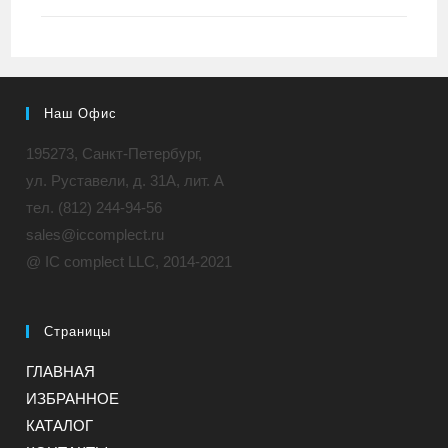
Наш Офис
195273, Санкт-Петербург,
ул. Руставели, д. 31A, лит. А
тел. (812) 244-94-56
sales@iccomplect.ru
@ IC complect LLC, 2014-2021
Страницы
ГЛАВНАЯ
ИЗБРАННОЕ
КАТАЛОГ