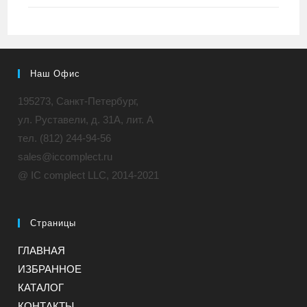
Наш Офис
195273, Санкт-Петербург,
ул. Руставели, д. 31A, лит. А
тел. (812) 244-94-56
sales@iccomplect.ru
@ IC complect LLC, 2014-2021
Страницы
ГЛАВНАЯ
ИЗБРАННОЕ
КАТАЛОГ
КОНТАКТЫ