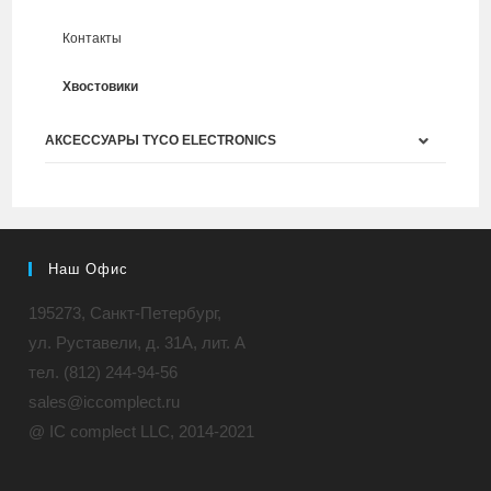
Контакты
Хвостовики
АКСЕССУАРЫ TYCO ELECTRONICS
Наш Офис
195273, Санкт-Петербург,
ул. Руставели, д. 31A, лит. А
тел. (812) 244-94-56
sales@iccomplect.ru
@ IC complect LLC, 2014-2021