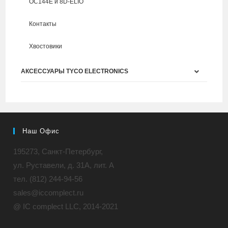
ОС144Е и 8D-ELIO
Контакты
Хвостовики
АКСЕССУАРЫ TYCO ELECTRONICS
Наш Офис
195273, Санкт-Петербург,
ул. Руставели, д. 31A, лит. А
тел. (812) 244-94-56
sales@iccomplect.ru
@ IC complect LLC, 2014-2021